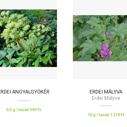
ERDEI ANGYALGYÖKÉR
ERDEI MÁLYVA
Erdei Mályva
0.5 g / tasak
599 Ft
10 g / tasak
1 270 Ft