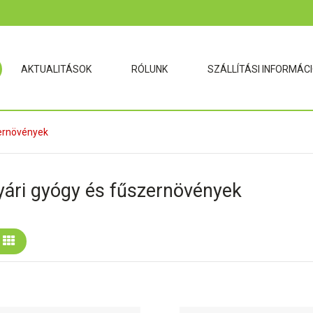
AKTUALITÁSOK
RÓLUNK
SZÁLLÍTÁSI INFORMÁC
zernövények
yári gyógy és fűszernövények