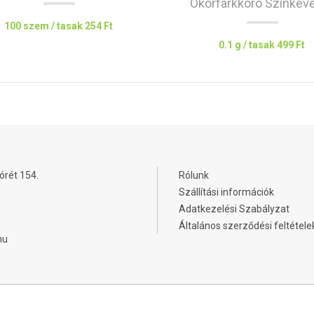
Ökörfarkkóró Színkev
100 szem / tasak
254 Ft
0.1 g / tasak
499 Ft
órét 154.
Rólunk
Szállítási információk
Adatkezelési Szabályzat
Általános szerződési feltétele
hu