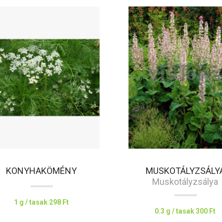
KONYHAKÖMÉNY
MUSKOTÁLYZSÁLY
Muskotályzsálya
1 g / tasak
298 Ft
0.3 g / tasak
300 Ft