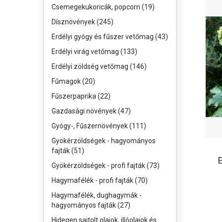
Csemegekukoricák, popcorn (19)
Dísznövények (245)
Erdélyi gyógy és fűszer vetőmag (43)
Erdélyi virág vetőmag (133)
Erdélyi zöldség vetőmag (146)
Fűmagok (20)
Fűszerpaprika (22)
Gazdasági növények (47)
Gyógy-, Fűszernövények (111)
Gyökérzöldségek - hagyományos
fajták (51)
Gyökérzöldségek - profi fajták (73)
Hagymafélék - profi fajták (70)
Hagymafélék, dughagymák -
hagyományos fajták (27)
Hidegen sajtolt olajok, illóolajok és