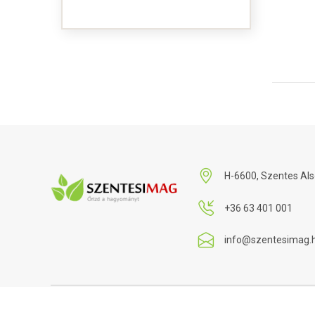
H-6600, Szentes Als
+36 63 401 001
info@szentesimag.
Készítette:
Nethon Studio