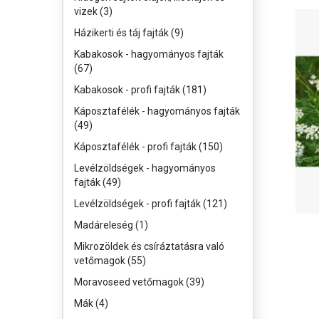
vizek (3)
Házikerti és táj fajták (9)
Kabakosok - hagyományos fajták
(67)
Kabakosok - profi fajták (181)
Káposztafélék - hagyományos fajták
(49)
Káposztafélék - profi fajták (150)
Levélzöldségek - hagyományos
fajták (49)
Levélzöldségek - profi fajták (121)
Madáreleség (1)
Mikrozöldek és csíráztatásra való
vetőmagok (55)
Moravoseed vetőmagok (39)
Mák (4)