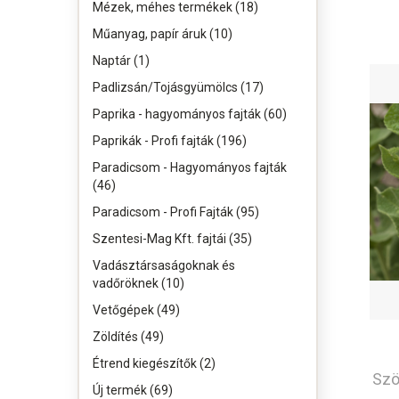
Mézek, méhes termékek (18)
Műanyag, papír áruk (10)
Naptár (1)
Padlizsán/Tojásgyümölcs (17)
Paprika - hagyományos fajták (60)
Paprikák - Profi fajták (196)
Paradicsom - Hagyományos fajták
(46)
Paradicsom - Profi Fajták (95)
Szentesi-Mag Kft. fajtái (35)
Vadásztársaságoknak és
vadőröknek (10)
Vetőgépek (49)
Zöldítés (49)
Étrend kiegészítők (2)
Szö
Új termék (69)