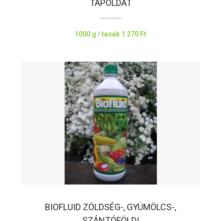
TÁPOLDAT
1000 g / tasak
1 270 Ft
BIOFLUID ZÖLDSÉG-, GYÜMÖLCS-,
SZÁNTÓFÖLDI