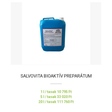
SALVOVITA BIOAKTÍV PREPARÁTUM
1 l / tasak
10 795 Ft
5 l / tasak
33 020 Ft
20 l / tasak
111 760 Ft