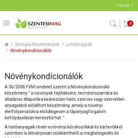
FIÓKOM
0
Biológia Készítmények
Lombtrágyák
Növénykondícionálók
Növénykondícionálók
A 36/2006 FVM rendelet szerint a Növénykondicionáló
készítmény:" a növények fejlődésére, terméshozamára és
általános állapotára kedvezően ható, szerves vagy szervetlen
anyagokból előállított készítmény, amely a növényi
életfolyamatokra elsődlegesen a tápanyagforgalom
befolyásolásán keresztül hat. "
A hatóanyagaik révén a növényi kórokozókkal és kártevőkkel
szemben is látványosan csökkenthető a megbetegedés és