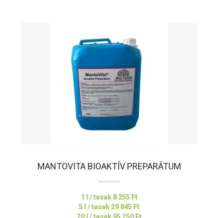
MANTOVITA BIOAKTÍV PREPARÁTUM
1 l / tasak
8 255 Ft
5 l / tasak
29 845 Ft
20 l / tasak
95 250 Ft