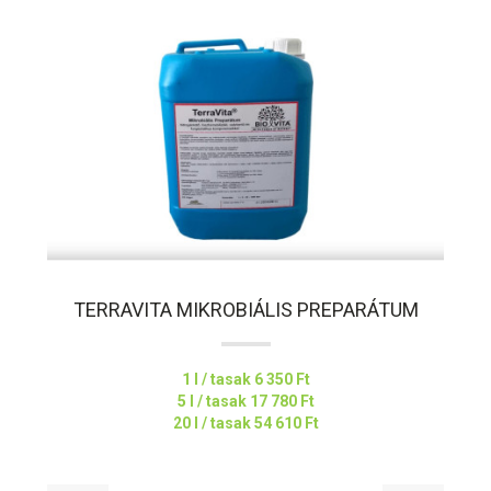
TERRAVITA MIKROBIÁLIS PREPARÁTUM
1 l / tasak
6 350 Ft
5 l / tasak
17 780 Ft
20 l / tasak
54 610 Ft