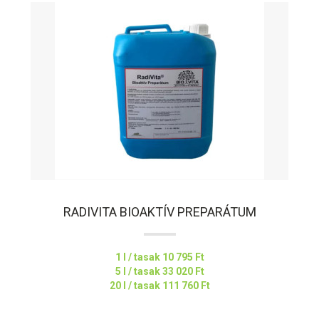
RADIVITA BIOAKTÍV PREPARÁTUM
1 l / tasak
10 795 Ft
5 l / tasak
33 020 Ft
20 l / tasak
111 760 Ft