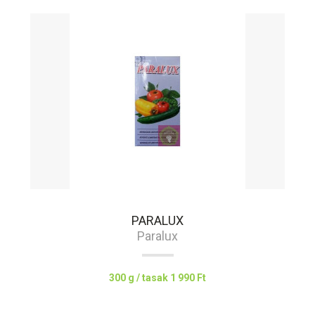
PARALUX
Paralux
300 g / tasak
1 990 Ft