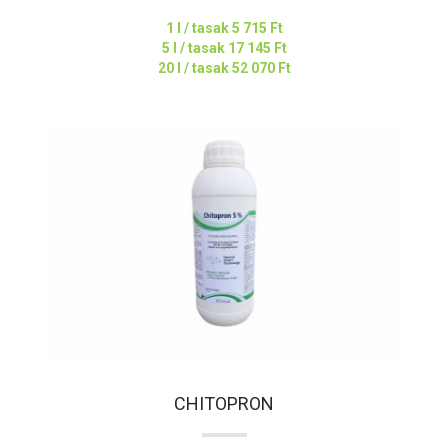
1 l / tasak
5 715 Ft
5 l / tasak
17 145 Ft
20 l / tasak
52 070 Ft
CHITOPRON