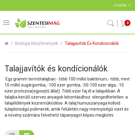
FIÓKOM
0
Biológia Készítmények
Talajjavítók És Kondícionálók
Talajjavítók és kondícionálók
Egy gramm termőtalajban:- több 100 millió baktérium,- több, mint
10 millió sugárgomba, -100 ezer gomba, -50-100 ezer alga, -10
ezer protozoa(egysejtű állat). Több ezer faj él a talajokban. A
talajba kerülő szerves anyagok lebontásához elengedhetetlen a
talajélőlények közreműködése. A talaj humuszanyaga kolloid
tulajdonságú polimerek, amik felületén nagy mennyiségű vizet és
a növény számára felvehető tápanyagot képes megkötni.