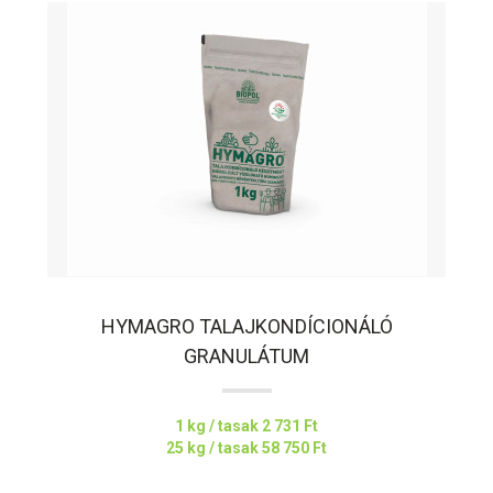
HYMAGRO TALAJKONDÍCIONÁLÓ
GRANULÁTUM
1 kg / tasak
2 731 Ft
25 kg / tasak
58 750 Ft