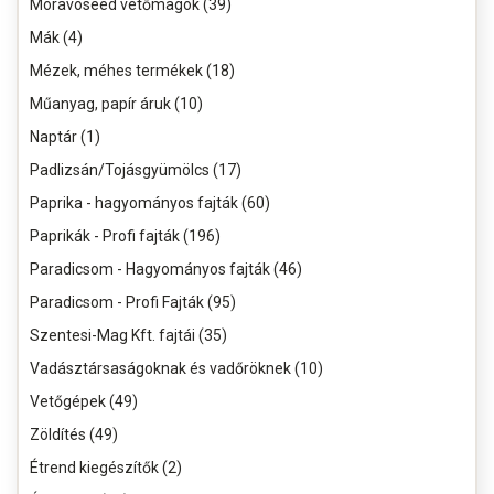
Moravoseed vetőmagok (39)
Mák (4)
Mézek, méhes termékek (18)
Műanyag, papír áruk (10)
Naptár (1)
Padlizsán/Tojásgyümölcs (17)
Paprika - hagyományos fajták (60)
Paprikák - Profi fajták (196)
Paradicsom - Hagyományos fajták (46)
Paradicsom - Profi Fajták (95)
Szentesi-Mag Kft. fajtái (35)
Vadásztársaságoknak és vadőröknek (10)
Vetőgépek (49)
Zöldítés (49)
Étrend kiegészítők (2)