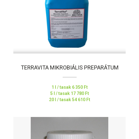
TERRAVITA MIKROBIÁLIS PREPARÁTUM
1 l / tasak
6 350 Ft
5 l / tasak
17 780 Ft
20 l / tasak
54 610 Ft