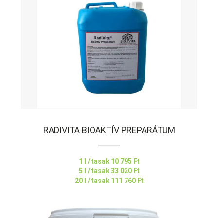
RADIVITA BIOAKTÍV PREPARÁTUM
1 l / tasak
10 795 Ft
5 l / tasak
33 020 Ft
20 l / tasak
111 760 Ft