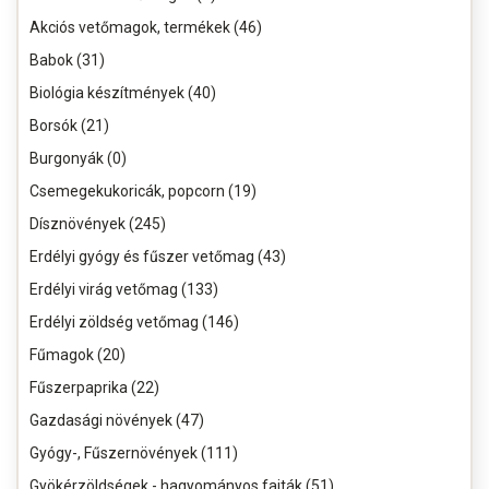
Akciós vetőmagok, termékek (46)
Babok (31)
Biológia készítmények (40)
Borsók (21)
Burgonyák (0)
Csemegekukoricák, popcorn (19)
Dísznövények (245)
Erdélyi gyógy és fűszer vetőmag (43)
Erdélyi virág vetőmag (133)
Erdélyi zöldség vetőmag (146)
Fűmagok (20)
Fűszerpaprika (22)
Gazdasági növények (47)
Gyógy-, Fűszernövények (111)
Gyökérzöldségek - hagyományos fajták (51)