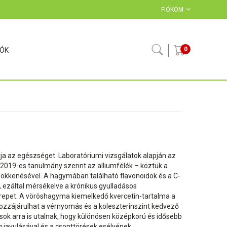
FIÓKOM
0
IÓK
 az egészséget. Laboratóriumi vizsgálatok alapján az
2019-es tanulmány szerint az alliumfélék – köztük a
kkenésével. A hagymában található flavonoidok és a C-
 ezáltal mérsékelve a krónikus gyulladásos
repet. A vöröshagyma kiemelkedő kvercetin-tartalma a
hozzájárulhat a vérnyomás és a koleszterinszint kedvező
sok arra is utalnak, hogy különösen középkorú és idősebb
javulásával és a csonttörések esélyének