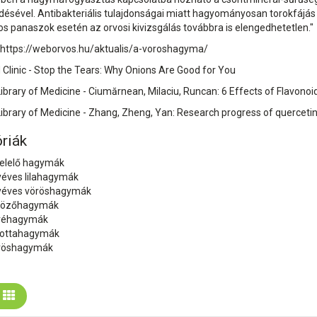
ésével. Antibakteriális tulajdonságai miatt hagyományosan torokfájás
os panaszok esetén az orvosi kivizsgálás továbbra is elengedhetetlen."
https://weborvos.hu/aktualis/a-voroshagyma/
 Clinic - Stop the Tears: Why Onions Are Good for You
Library of Medicine - Ciumărnean, Milaciu, Runcan: 6 Effects of Flavonoi
Library of Medicine - Zhang, Zheng, Yan: Research progress of quercetin
riák
elelő hagymák
éves lilahagymák
yéves vöröshagymák
tözőhagymák
réhagymák
lottahagymák
röshagymák