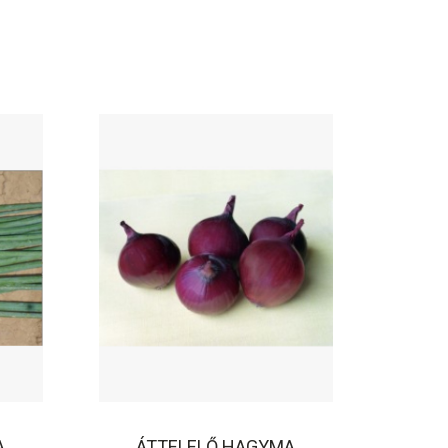
A
ÁTTELELŐ HAGYMA