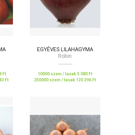
MA
EGYÉVES LILAHAGYMA
Robin
8 Ft
10000 szem / tasak
5 080 Ft
43 Ft
250000 szem / tasak
120 396 Ft