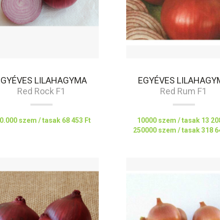
EGYÉVES LILAHAGYMA
EGYÉVES LILAHAGY
Red Rock F1
Red Rum F1
0.000 szem / tasak
68 453 Ft
10000 szem / tasak
13 20
250000 szem / tasak
318 6