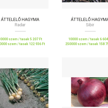
ÁTTELELŐ HAGYMA
ÁTTELELŐ HAGYM
Radar
Sibir
10000 szem / tasak
5 207 Ft
10000 szem / tasak
6 604
0000 szem / tasak
122 936 Ft
250000 szem / tasak
158 7