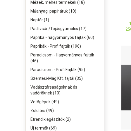
Mézek, méhes termékek (18)
Műanyag, papír áruk (10)
Naptár (1)
Padlizsán/Tojásgyümölcs (17)
25
Paprika - hagyományos fajták (60)
Paprikák - Profi fajták (196)
Paradicsom - Hagyományos fajták
(46)
Paradicsom - Profi Fajták (95)
Szentesi-Mag Kft. fajtái (35)
Vadásztársaságoknak és
vadőröknek (10)
Vetőgépek (49)
Zöldítés (49)
Étrend kiegészítők (2)
Új termék (69)