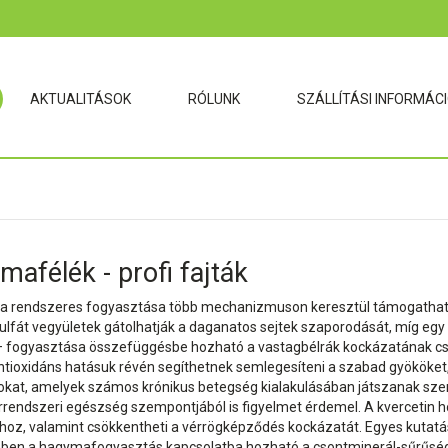
AKTUALITÁSOK
RÓLUNK
SZÁLLÍTÁSI INFORMÁC
afélék - profi fajták
a rendszeres fogyasztása több mechanizmuson keresztül támogathatja
lfát vegyületek gátolhatják a daganatos sejtek szaporodását, míg egy 
 fogyasztása összefüggésbe hozható a vastagbélrák kockázatának csö
ntioxidáns hatásuk révén segíthetnek semlegesíteni a szabad gyököket,
kat, amelyek számos krónikus betegség kialakulásában játszanak sze
érrendszeri egészség szempontjából is figyelmet érdemel. A kvercetin 
hoz, valamint csökkentheti a vérrögképződés kockázatát. Egyes kutatá
ben a hagymafogyasztás kapcsolatba hozható a csontminerál-sűrűség 