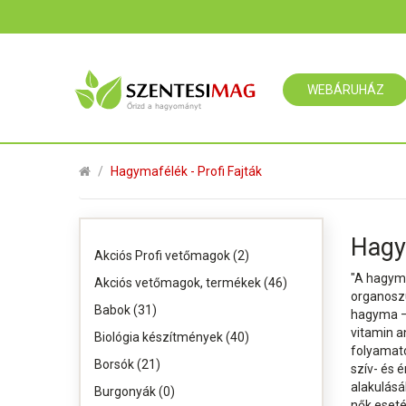
WEBÁRUHÁZ
Hagymafélék - Profi Fajták
Hagym
Akciós Profi vetőmagok (2)
"A hagym
Akciós vetőmagok, termékek (46)
organoszu
Babok (31)
hagyma –
vitamin a
Biológia készítmények (40)
folyamato
Borsók (21)
szív- és 
alakulásá
Burgonyák (0)
nők eseté