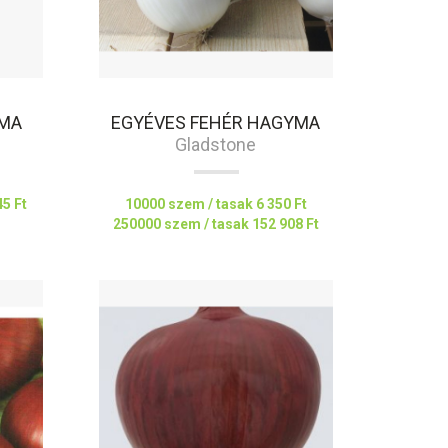
YMA
EGYÉVES FEHÉR HAGYMA
Gladstone
45 Ft
10000 szem / tasak
6 350 Ft
250000 szem / tasak
152 908 Ft