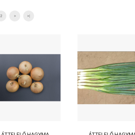
2
>
>|
ÁTTELELŐ HAGYMA
ÁTTELELŐ HAGYM