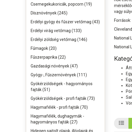
Csemegekukoricák, popcorn (19)
mérséklőd
vagy súly
Dísznövények (245)
Források:
Erdélyi gyógy és fűszer vetőmag (43)
Cleveland
Erdélyi virág vetőmag (133)
National 
Erdélyi zöldség vetőmag (146)
National 
Fűmagok (20)
Fűszerpaprika (22)
Kategó
Gazdasági növények (47)
Átt
Egy
Gyógy-, Fűszernövények (111)
Eg
Gyökérzöldségek - hagyományos
Kö
fajták (51)
Pó
Sa
Gyökérzöldségek - profi fajták (73)
Vö
Hagymafélék - profi fajták (70)
Hagymafélék, dughagymák -
hagyományos fajták (27)
Hidegen sajtolt olajok, illóolajok és