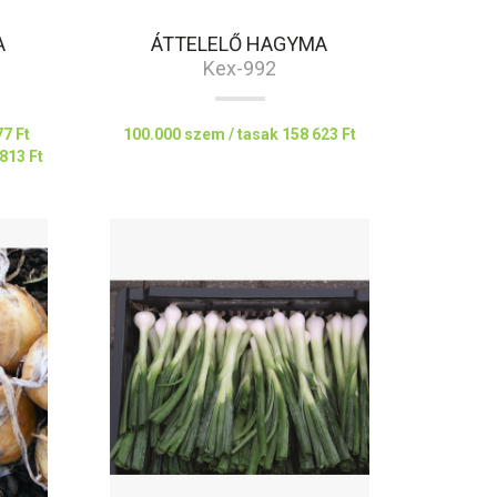
A
ÁTTELELŐ HAGYMA
Kex-992
77 Ft
100.000 szem / tasak
158 623 Ft
813 Ft