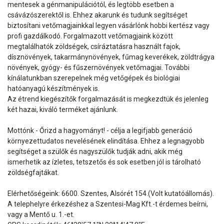
mentesek a génmanipulációtól, és legtöbb esetben a
csávázószerektől is. Ehhez akarunk és tudunk segítséget
biztosítani vetőmagjainkkal legyen vásárlónk hobbi kertész vagy
profi gazdálkodó. Forgalmazott vetőmagjaink között
megtalálhatók zöldségek, csíráztatásra használt fajok,
dísznövények, takarmánynövények, fűmag keverékek, zöldtrágya
növények, gyógy- és fűszernövények vetőmagjai. További
kínálatunkban szerepelnek még vetőgépek és biológiai
hatóanyagú készítmények is.
Az étrend kiegészítők forgalmazását is megkezdtük és jelenleg
két hazai, kiváló terméket ajánlunk.
Mottónk - Őrizd a hagyományt! - célja a legifjabb generáció
környezettudatos nevelésének elindítása. Ehhez a legnagyobb
segítséget a szülők és nagyszülők tudják adni, akik még
ismerhetik az ízletes, tetszetős és sok esetben jól is tárolható
zöldségfajtákat.
Elérhetőségeink: 6600. Szentes, Alsórét 154.(Volt kutatóállomás).
A telephelyre érkezéshez a Szentesi-Mag Kft.-t érdemes beírni,
vagy a Mentő u. 1.-et.