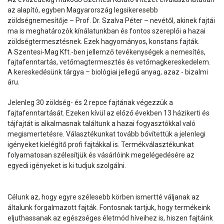
az alapító, egyben Magyarország legsikeresebb
zöldségnemesítője – Prof. Dr. Szalva Péter – nevétől, akinek fajtái
ma is meghatározók kínálatunkban és fontos szereplői a hazai
zöldségtermesztésnek. Ezek hagyományos, konstans fajták.
A Szentesi-Mag Kft.-ben jellemző tevékenységek a nemesítés,
fajtafenntartás, vetőmagtermesztés és vetőmagkereskedelem.
A kereskedésünk tárgya – biológiai jellegű anyag, azaz - bizalmi
áru.
Jelenleg 30 zöldség- és 2 repce fajtának végezzük a
fajtafenntartását. Ezeken kívül az előző években 13 házikerti és
tájfajtát is alkalmasnak találtunk a hazai fogyasztókkal való
megismertetésre. Választékunkat tovább bővítettük a jelenlegi
igényeket kielégítő profi fajtákkal is. Termékválasztékunkat
folyamatosan szélesítjük és vásárlóink megelégedésére az
egyedi igényeket is ki tudjuk szolgálni.
Célunk az, hogy egyre szélesebb körben ismertté váljanak az
általunk forgalmazott fajták. Fontosnak tartjuk, hogy termékeink
eljuthassanak az egészséges életmód híveihez is, hiszen fajtáink