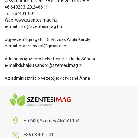
GPS koordináták: 46°38'57.1"N 20°14'47.8"E
46.649203, 20.246611
Tel: 63/401-001
Web:
www.szentesimag.hu
,
e-mail:
info@szentesimag.hu
Ügyvezető igazgató: Dr. Rózsás Attila Károly
e-mail:
magroinvest@
gmail.com.
Általános igazgató helyettes: Kis-Hajdu Sándor
e-mail:kishajdu.sandor@szentesimag.hu
Az adminisztráció vezetője: Kotvicsné Anna
H-6600, Szentes Alsórét 154.
+36 63 401 001