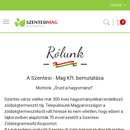
FIÓKOM
0
Rólunk
A Szentesi
-
Mag Kft.
bemutatása
Mottónk
: „Őrizd a hagyományt”.
Szentes város vidéke már 300 éves hagyományokkal rendelkező
zöldségtermesztő táj. Településünk Magyarországon a
zöldségtermesztésről vált híressé és nem véletlen, hogy ebben a
tájkörzetben alapították 70 évvel ezelőtt a Szentesi
Zöldségnemesítő Központot.
Az évtizedekig működő Szentesi Kutató Intézet elválaszthatatlan