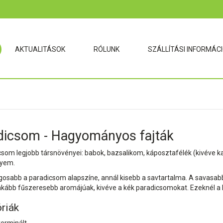
AKTUALITÁSOK
RÓLUNK
SZÁLLÍTÁSI INFORMÁC
dicsom - Hagyományos fajták
som legjobb társnövényei: babok, bazsalikom, káposztafélék (kivéve karf
lyem.
ágosabb a paradicsom alapszíne, annál kisebb a savtartalma. A savasabb 
nkább fűszeresebb aromájúak, kivéve a kék paradicsomokat. Ezeknél a k
riák