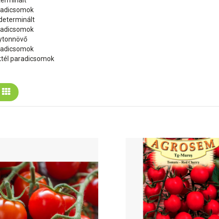
erminált
radicsomok
determinált
radicsomok
ytonnövő
radicsomok
tél paradicsomok