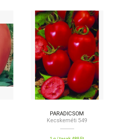
PARADICSOM
Kecskeméti 549
1 g / tasak
489 Ft