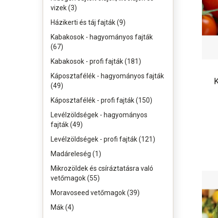
vizek (3)
Házikerti és táj fajták (9)
Kabakosok - hagyományos fajták
(67)
Kabakosok - profi fajták (181)
Káposztafélék - hagyományos fajták
(49)
Káposztafélék - profi fajták (150)
Levélzöldségek - hagyományos
fajták (49)
Levélzöldségek - profi fajták (121)
Madáreleség (1)
Mikrozöldek és csíráztatásra való
vetőmagok (55)
Moravoseed vetőmagok (39)
Mák (4)