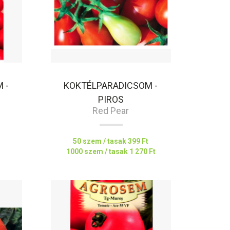
 -
KOKTÉLPARADICSOM -
PIROS
Red Pear
50 szem / tasak
399 Ft
1000 szem / tasak
1 270 Ft