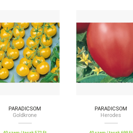
PARADICSOM
PARADICSOM
Goldkrone
Herodes
40 szem / tasak
572 Ft
40 szem / tasak
699 Ft