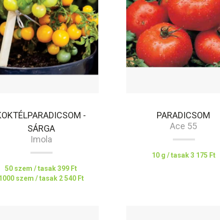
KOKTÉLPARADICSOM -
PARADICSOM
Ace 55
SÁRGA
Imola
10 g / tasak
3 175 Ft
50 szem / tasak
399 Ft
1000 szem / tasak
2 540 Ft