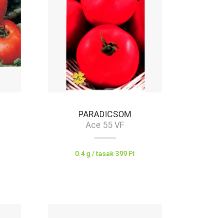
PARADICSOM
Ace 55 VF
0.4 g / tasak
399 Ft