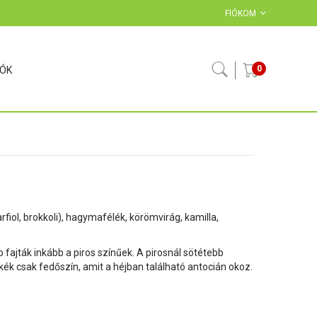
FIÓKOM
0
IÓK
iol, brokkoli), hagymafélék, körömvirág, kamilla,
fajták inkább a piros színűek. A pirosnál sötétebb
ék csak fedőszín, amit a héjban található antocián okoz.