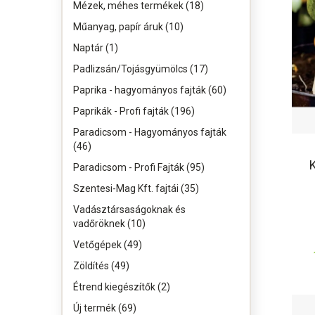
Mézek, méhes termékek (18)
Műanyag, papír áruk (10)
Naptár (1)
Padlizsán/Tojásgyümölcs (17)
Paprika - hagyományos fajták (60)
Paprikák - Profi fajták (196)
Paradicsom - Hagyományos fajták
(46)
Paradicsom - Profi Fajták (95)
Szentesi-Mag Kft. fajtái (35)
Vadásztársaságoknak és
vadőröknek (10)
Vetőgépek (49)
Zöldítés (49)
Étrend kiegészítők (2)
Új termék (69)