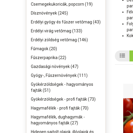
Det
Csemegekukoricák, popcorn (19)
pa
Fél
Dísznövények (245)
pa
Erdélyi gyógy és fűszer vetőmag (43)
Fol
pa
Erdélyi virág vetőmag (133)
Kok
Erdélyi zöldség vetőmag (146)
Fűmagok (20)
Fűszerpaprika (22)
Gazdasági növények (47)
Gyógy-, Fűszernövények (111)
Gyökérzöldségek - hagyományos
fajták (51)
Gyökérzöldségek - profi fajták (73)
Hagymafélék - profi fajták (70)
Hagymafélék, dughagymák -
hagyományos fajták (27)
Hidegen sajtolt olajok, illóolajok és