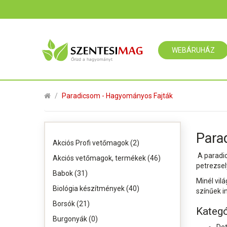
WEBÁRUHÁZ
Paradicsom - Hagyományos Fajták
Para
Akciós Profi vetőmagok (2)
A paradic
Akciós vetőmagok, termékek (46)
petrezse
Babok (31)
Minél vil
Biológia készítmények (40)
színűek i
Borsók (21)
Kategó
Burgonyák (0)