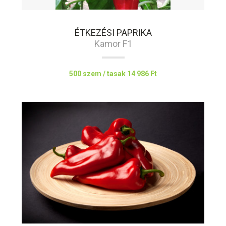
ÉTKEZÉSI PAPRIKA
Kamor F1
500 szem / tasak
14 986 Ft