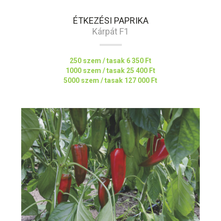
ÉTKEZÉSI PAPRIKA
Kárpát F1
250 szem / tasak
6 350 Ft
1000 szem / tasak
25 400 Ft
5000 szem / tasak
127 000 Ft