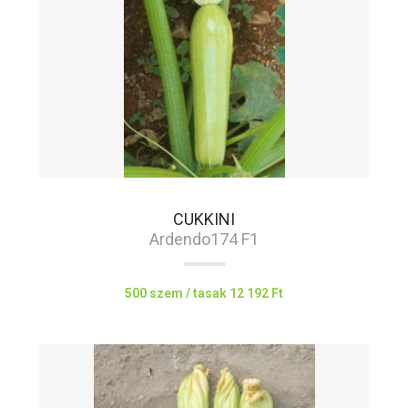
CUKKINI
Ardendo174 F1
500 szem / tasak
12 192 Ft