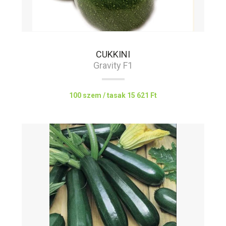
CUKKINI
Gravity F1
100 szem / tasak
15 621 Ft