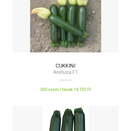
CUKKINI
Aretusa F1
250 szem / tasak
14 732 Ft