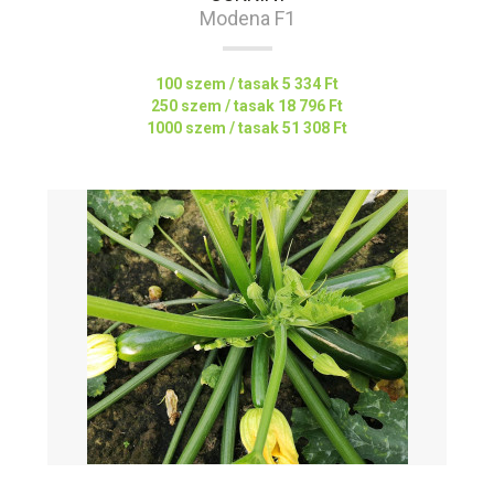
Modena F1
100 szem / tasak
5 334 Ft
250 szem / tasak
18 796 Ft
1000 szem / tasak
51 308 Ft