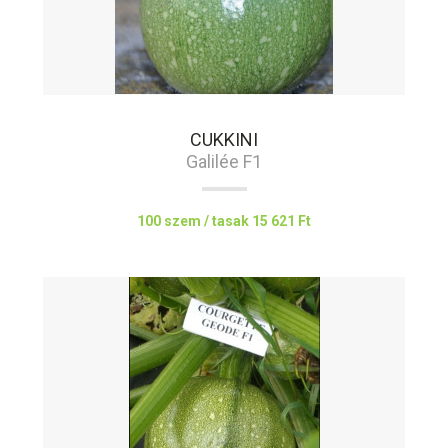
CUKKINI
Galilée F1
100 szem / tasak
15 621 Ft