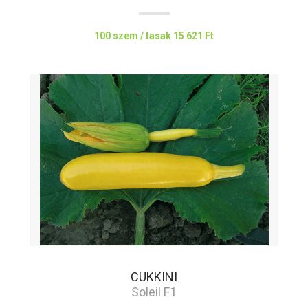
100 szem / tasak
15 621 Ft
CUKKINI
Soleil F1