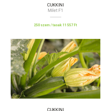
CUKKINI
Milet F1
250 szem / tasak
11 557 Ft
CUKKINI