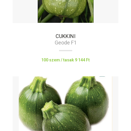
CUKKINI
Geode F1
100 szem / tasak
9 144 Ft