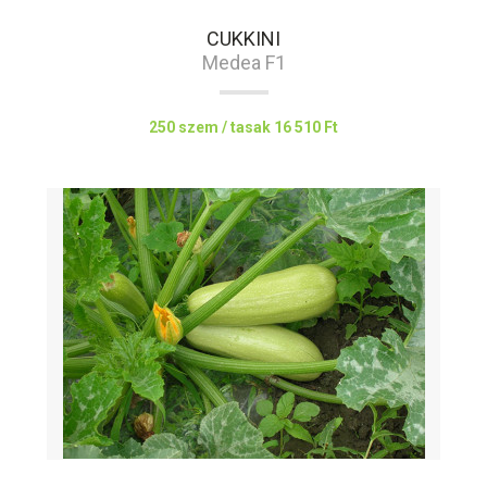
CUKKINI
Medea F1
250 szem / tasak
16 510 Ft