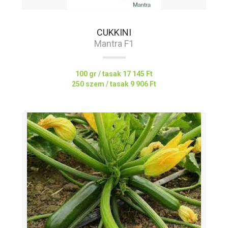
CUKKINI
Mantra F1
100 gr / tasak
17 145 Ft
250 szem / tasak
9 906 Ft