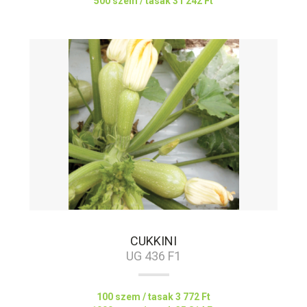
500 szem / tasak
31 242 Ft
CUKKINI
UG 436 F1
100 szem / tasak
3 772 Ft