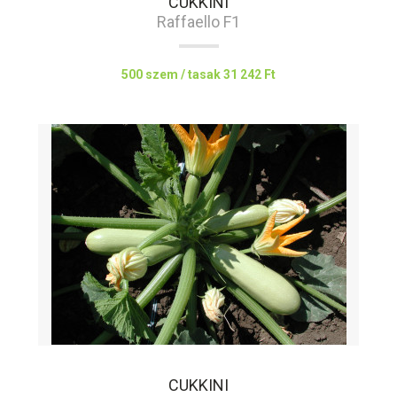
CUKKINI
Raffaello F1
500 szem / tasak
31 242 Ft
CUKKINI