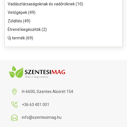
Vadásztársaságoknak és vadőröknek (10)
Vetőgépek (49)
Zöldítés (49)
Étrend kiegészítők (2)
Új termék (69)
H-6600, Szentes Alsórét 154.
+36 63 401 001
info@szentesimag.hu