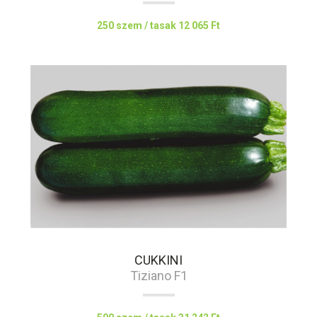
250 szem / tasak
12 065 Ft
CUKKINI
Tiziano F1