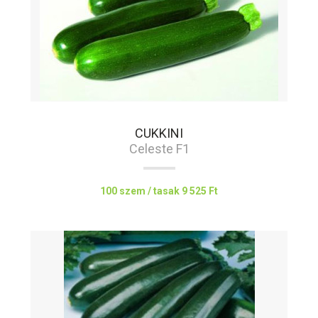
CUKKINI
Celeste F1
100 szem / tasak
9 525 Ft