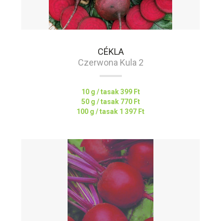
CÉKLA
Czerwona Kula 2
10 g / tasak
399 Ft
50 g / tasak
770 Ft
100 g / tasak
1 397 Ft