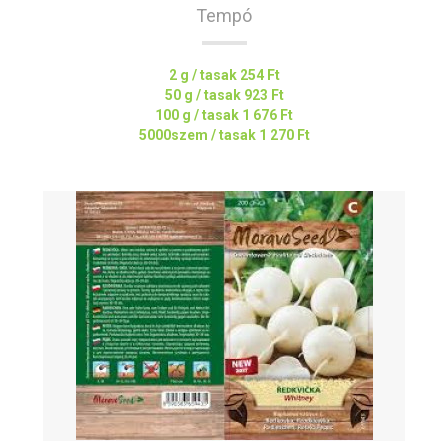
Tempó
2 g / tasak
254 Ft
50 g / tasak
923 Ft
100 g / tasak
1 676 Ft
5000szem / tasak
1 270 Ft