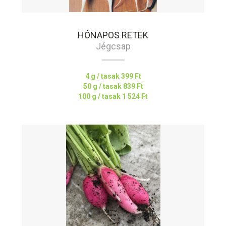
HÓNAPOS RETEK
Jégcsap
4 g / tasak
399 Ft
50 g / tasak
839 Ft
100 g / tasak
1 524 Ft