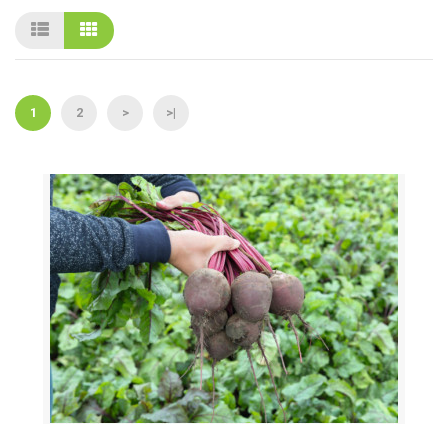
1
2
>
>|