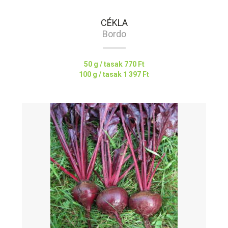
CÉKLA
Bordo
50 g / tasak
770 Ft
100 g / tasak
1 397 Ft