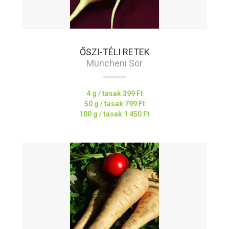
ŐSZI-TÉLI RETEK
Müncheni Sör
4 g / tasak
399 Ft
50 g / tasak
799 Ft
100 g / tasak
1 450 Ft