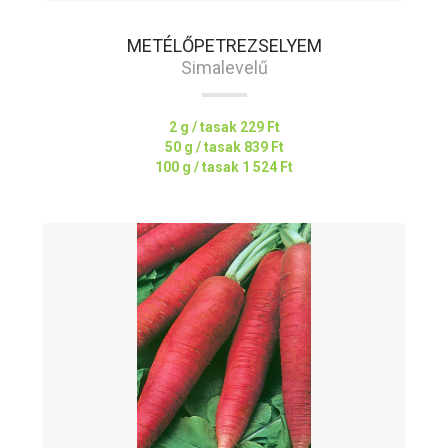
METÉLŐPETREZSELYEM
Simalevelű
2 g / tasak
229 Ft
50 g / tasak
839 Ft
100 g / tasak
1 524 Ft