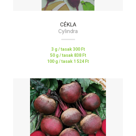
CÉKLA
Cylindra
3 g / tasak
300 Ft
50 g / tasak
838 Ft
100 g / tasak
1 524 Ft