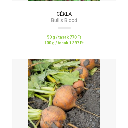
CÉKLA
Bull's Blood
50 g / tasak
770 Ft
100 g / tasak
1 397 Ft