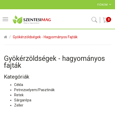
FIÓKOM
0
Gyökérzöldségek - Hagyományos Fajták
Gyökérzöldségek - hagyományos
fajták
Kategóriák
Cékla
Petrezselyem/Pasztinák
Retek
Sárgarépa
Zeller