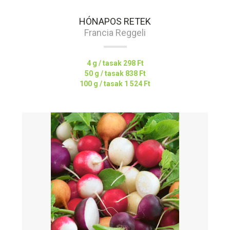
HÓNAPOS RETEK
Francia Reggeli
4 g / tasak
298 Ft
50 g / tasak
838 Ft
100 g / tasak
1 524 Ft