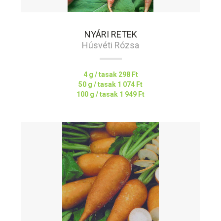
NYÁRI RETEK
Húsvéti Rózsa
4 g / tasak
298 Ft
50 g / tasak
1 074 Ft
100 g / tasak
1 949 Ft