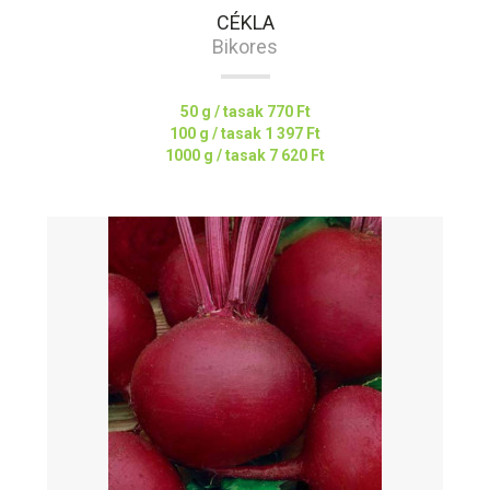
CÉKLA
Bikores
50 g / tasak
770 Ft
100 g / tasak
1 397 Ft
1000 g / tasak
7 620 Ft