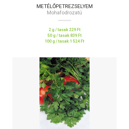
METÉLŐPETREZSELYEM
Mohafodrozatú
2 g / tasak
229 Ft
50 g / tasak
839 Ft
100 g / tasak
1 524 Ft