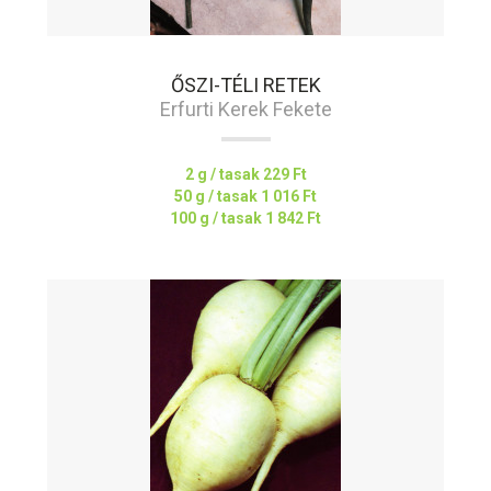
ŐSZI-TÉLI RETEK
Erfurti Kerek Fekete
2 g / tasak
229 Ft
50 g / tasak
1 016 Ft
100 g / tasak
1 842 Ft