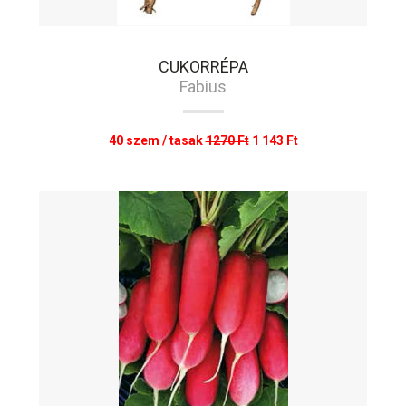
CUKORRÉPA
Fabius
40 szem / tasak
1270 Ft
1 143 Ft