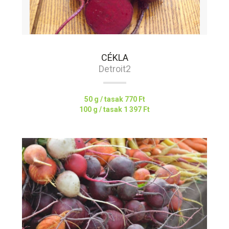
CÉKLA
Detroit2
50 g / tasak
770 Ft
100 g / tasak
1 397 Ft