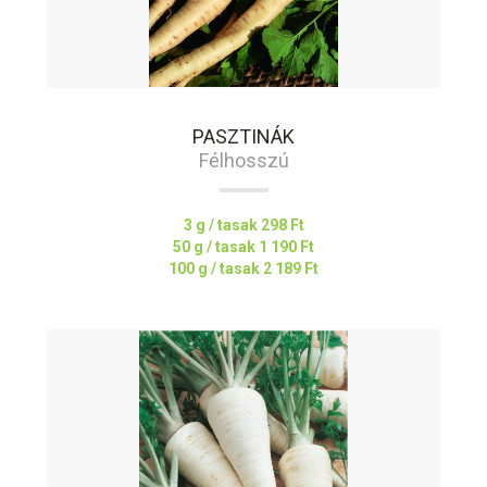
PASZTINÁK
Félhosszú
3 g / tasak
298 Ft
50 g / tasak
1 190 Ft
100 g / tasak
2 189 Ft