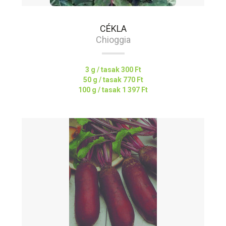
CÉKLA
Chioggia
3 g / tasak
300 Ft
50 g / tasak
770 Ft
100 g / tasak
1 397 Ft