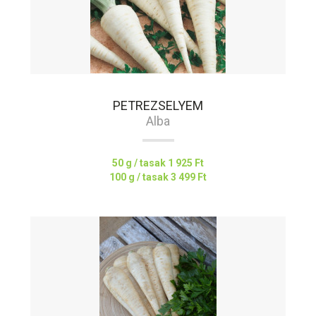
PETREZSELYEM
Alba
50 g / tasak
1 925 Ft
100 g / tasak
3 499 Ft