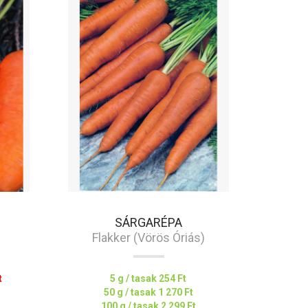
SÁRGARÉPA
Flakker (Vörös Óriás)
t
5 g / tasak
254 Ft
50 g / tasak
1 270 Ft
100 g / tasak
2 299 Ft