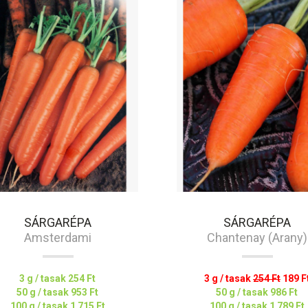
SÁRGARÉPA
SÁRGARÉPA
Amsterdami
Chantenay (Arany)
3 g / tasak
254 Ft
3 g / tasak
254 Ft
189 F
50 g / tasak
953 Ft
50 g / tasak
986 Ft
100 g / tasak
1 715 Ft
100 g / tasak
1 789 Ft