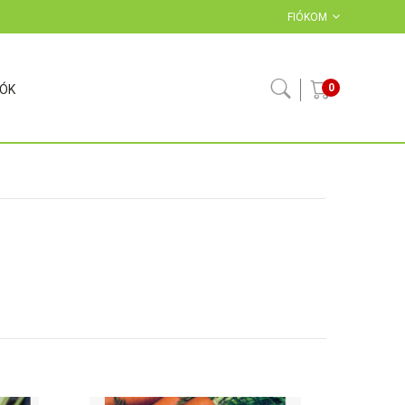
FIÓKOM
0
IÓK