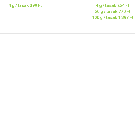
4 g / tasak
399 Ft
4 g / tasak
254 Ft
50 g / tasak
770 Ft
100 g / tasak
1 397 Ft