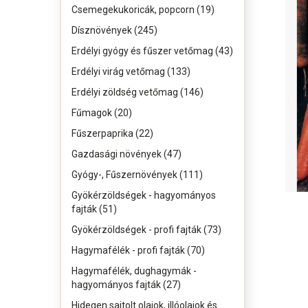
Csemegekukoricák, popcorn (19)
Dísznövények (245)
Erdélyi gyógy és fűszer vetőmag (43)
Erdélyi virág vetőmag (133)
Erdélyi zöldség vetőmag (146)
Fűmagok (20)
Fűszerpaprika (22)
Gazdasági növények (47)
Gyógy-, Fűszernövények (111)
Gyökérzöldségek - hagyományos
fajták (51)
Gyökérzöldségek - profi fajták (73)
Hagymafélék - profi fajták (70)
Hagymafélék, dughagymák -
hagyományos fajták (27)
Hidegen sajtolt olajok, illóolajok és