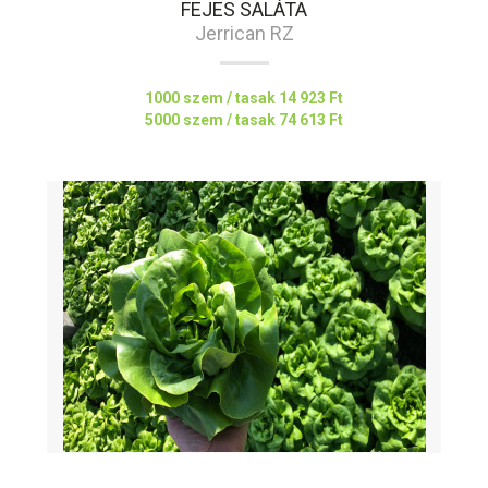
FEJES SALÁTA
Jerrican RZ
1000 szem / tasak
14 923 Ft
5000 szem / tasak
74 613 Ft