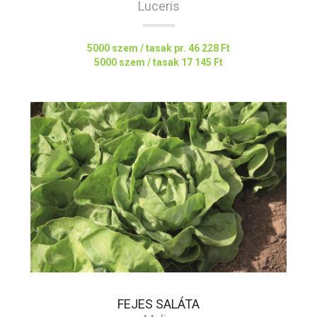
Luceris
5000 szem / tasak pr.
46 228 Ft
5000 szem / tasak
17 145 Ft
FEJES SALÁTA