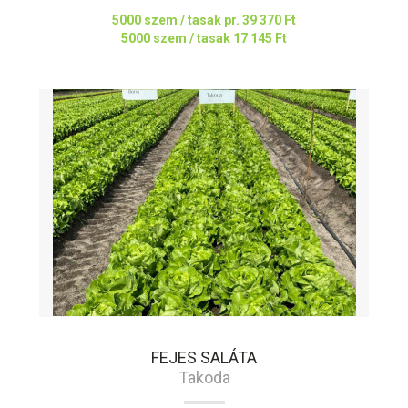
5000 szem / tasak pr.
39 370 Ft
5000 szem / tasak
17 145 Ft
FEJES SALÁTA
Takoda