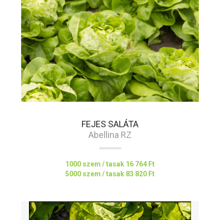
FEJES SALÁTA
Abellina RZ
1000 szem / tasak
16 764 Ft
5000 szem / tasak
83 820 Ft