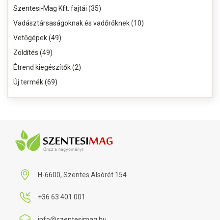
Szentesi-Mag Kft. fajtái (35)
Vadásztársaságoknak és vadőröknek (10)
Vetőgépek (49)
Zöldítés (49)
Étrend kiegészítők (2)
Új termék (69)
H-6600, Szentes Alsórét 154.
+36 63 401 001
info@szentesimag.hu