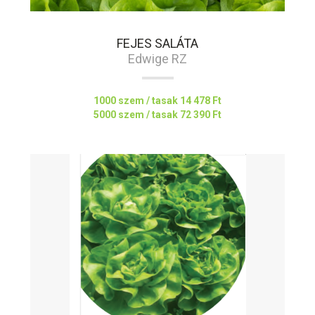
FEJES SALÁTA
Edwige RZ
1000 szem / tasak
14 478 Ft
5000 szem / tasak
72 390 Ft