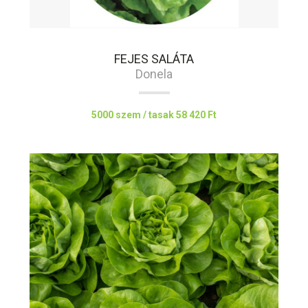
FEJES SALÁTA
Donela
5000 szem / tasak
58 420 Ft