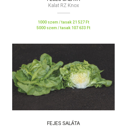
Kalat RZ Knox
1000 szem / tasak
21 527 Ft
5000 szem / tasak
107 633 Ft
FEJES SALÁTA