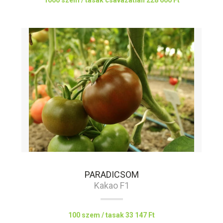
1000 szem / tasak csávázatlan
228 600 Ft
PARADICSOM
Kakao F1
100 szem / tasak
33 147 Ft