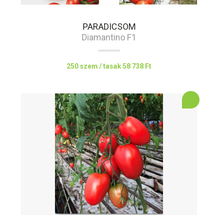
PARADICSOM
Diamantino F1
250 szem / tasak
58 738 Ft