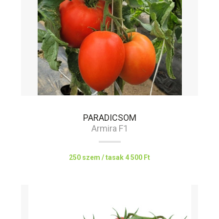
PARADICSOM
Armira F1
250 szem / tasak
4 500 Ft