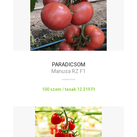
PARADICSOM
Manusa RZ F1
100 szem / tasak
12 319 Ft