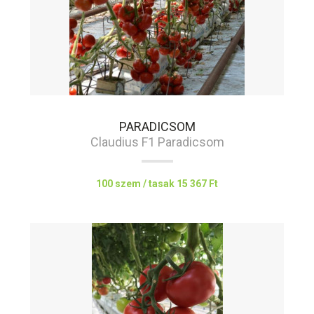
PARADICSOM
Claudius F1 Paradicsom
100 szem / tasak
15 367 Ft