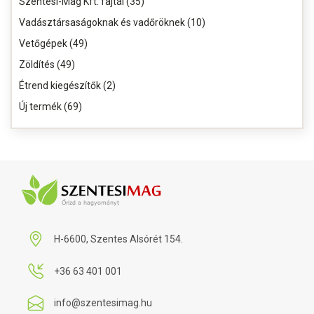
Szentesi-Mag Kft. fajtái (35)
Vadásztársaságoknak és vadőröknek (10)
Vetőgépek (49)
Zöldítés (49)
Étrend kiegészítők (2)
Új termék (69)
H-6600, Szentes Alsórét 154.
+36 63 401 001
info@szentesimag.hu