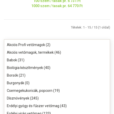
100 szem / tasak pr.
6 731 Ft
1000 szem / tasak pr.
64 770 Ft
Tételek: 1 - 15 / 15 (1 oldal)
Akciós Profi vetőmagok (2)
Akciós vetőmagok, termékek (46)
Babok (31)
Biológia készítmények (40)
Borsók (21)
Burgonyák (0)
Csemegekukoricák, popcorn (19)
Dísznövények (245)
Erdélyi gyógy és fűszer vetőmag (43)
Erdélyi virág vetőmag (133)