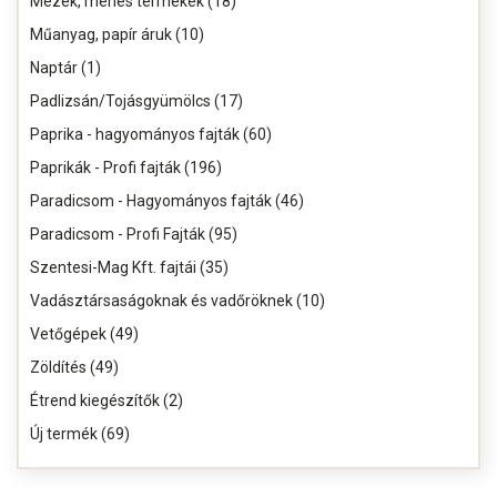
Mézek, méhes termékek (18)
Műanyag, papír áruk (10)
Naptár (1)
Padlizsán/Tojásgyümölcs (17)
Paprika - hagyományos fajták (60)
Paprikák - Profi fajták (196)
Paradicsom - Hagyományos fajták (46)
Paradicsom - Profi Fajták (95)
Szentesi-Mag Kft. fajtái (35)
Vadásztársaságoknak és vadőröknek (10)
Vetőgépek (49)
Zöldítés (49)
Étrend kiegészítők (2)
Új termék (69)