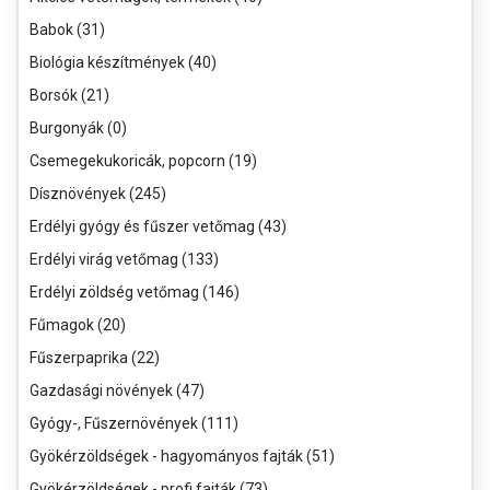
Babok (31)
Biológia készítmények (40)
Borsók (21)
Burgonyák (0)
Csemegekukoricák, popcorn (19)
Dísznövények (245)
Erdélyi gyógy és fűszer vetőmag (43)
Erdélyi virág vetőmag (133)
Erdélyi zöldség vetőmag (146)
Fűmagok (20)
Fűszerpaprika (22)
Gazdasági növények (47)
Gyógy-, Fűszernövények (111)
Gyökérzöldségek - hagyományos fajták (51)
Gyökérzöldségek - profi fajták (73)