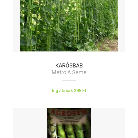
KARÓSBAB
Metro A Seme
5 g / tasak
298 Ft