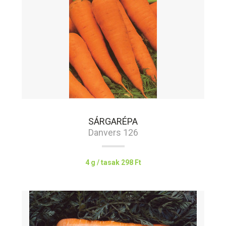
SÁRGARÉPA
Danvers 126
4 g / tasak
298 Ft