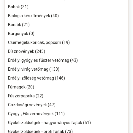
Babok (31)
Biológia készítmények (40)
Borsók (21)
Burgonyák (0)
Csemegekukoricák, popcorn (19)
Dísznövények (245)
Erdélyi gyógy és fűszer vetőmag (43)
Erdélyi virág vetőmag (133)
Erdélyi zöldség vetőmag (146)
Fűmagok (20)
Fűszerpaprika (22)
Gazdasági növények (47)
Gyógy-, Fűszernövények (111)
Gyökérzöldségek - hagyományos fajták (51)
Gyökérzöldségek - profi fajták (73)