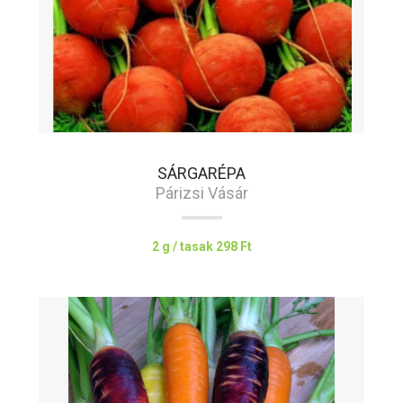
SÁRGARÉPA
Párizsi Vásár
2 g / tasak
298 Ft