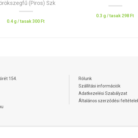
örökszegfű (piros) Szk
0.3 g / tasak
298 Ft
0.4 g / tasak
300 Ft
órét 154.
Rólunk
Szállítási információk
Adatkezelési Szabályzat
Általános szerződési feltétele
hu