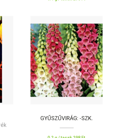
GYŰSZŰVIRÁG: -SZK.
rék
0.2 g / tasak
298 Ft