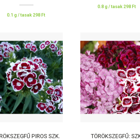
0.8 g / tasak
298 Ft
0.1 g / tasak
298 Ft
RÖKSZEGFŰ PIROS SZK.
TÖRÖKSZEGFŰ: SZK