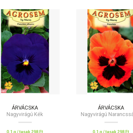
ÁRVÁCSKA
ÁRVÁCSKA
Nagyvirágú Kék
Nagyvirágú Narancss
0.1 g / tasak
298 Ft
0.1 g / tasak
298 Ft