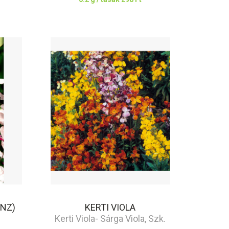
ÉNZ)
KERTI VIOLA
Kerti Viola- Sárga Viola, Szk.