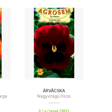
ÁRVÁCSKA
árga
Nagyvirágú Piros
0.1 g / tasak
298 Ft