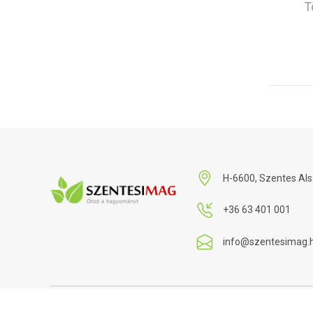
T
H-6600, Szentes Als
+36 63 401 001
info@szentesimag.
Készítette:
Nethon Studio