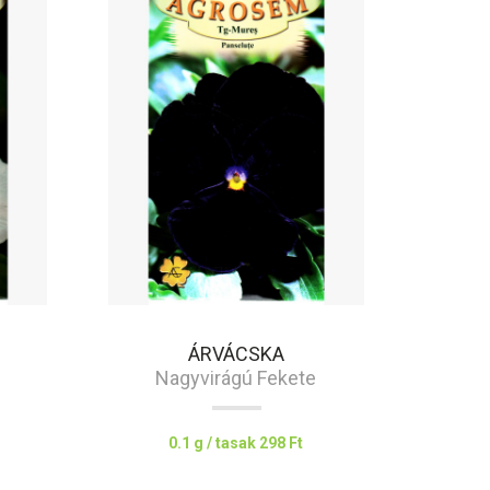
ÁRVÁCSKA
Nagyvirágú Fekete
0.1 g / tasak
298 Ft