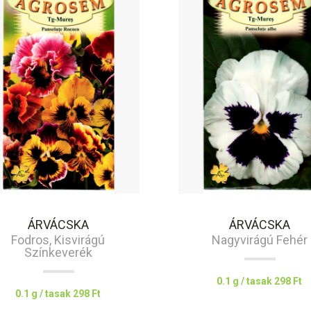
ÁRVÁCSKA
ÁRVÁCSKA
Fodros, Kisvirágú
Nagyvirágú Fehér
Színkeverék
0.1 g / tasak
298 Ft
0.1 g / tasak
298 Ft