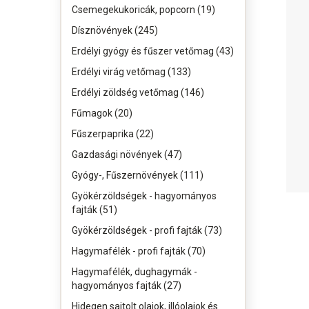
Csemegekukoricák, popcorn (19)
Dísznövények (245)
Erdélyi gyógy és fűszer vetőmag (43)
Erdélyi virág vetőmag (133)
Erdélyi zöldség vetőmag (146)
Fűmagok (20)
Fűszerpaprika (22)
Gazdasági növények (47)
Gyógy-, Fűszernövények (111)
Gyökérzöldségek - hagyományos
fajták (51)
Gyökérzöldségek - profi fajták (73)
Hagymafélék - profi fajták (70)
Hagymafélék, dughagymák -
hagyományos fajták (27)
Hidegen sajtolt olajok, illóolajok és