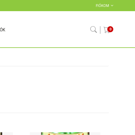
FIÓKOM
0
IÓK