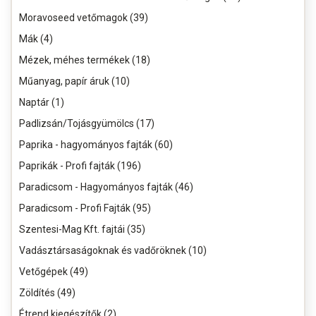
Moravoseed vetőmagok (39)
Mák (4)
Mézek, méhes termékek (18)
Műanyag, papír áruk (10)
Naptár (1)
Padlizsán/Tojásgyümölcs (17)
Paprika - hagyományos fajták (60)
Paprikák - Profi fajták (196)
Paradicsom - Hagyományos fajták (46)
Paradicsom - Profi Fajták (95)
Szentesi-Mag Kft. fajtái (35)
Vadásztársaságoknak és vadőröknek (10)
Vetőgépek (49)
Zöldítés (49)
Étrend kiegészítők (2)