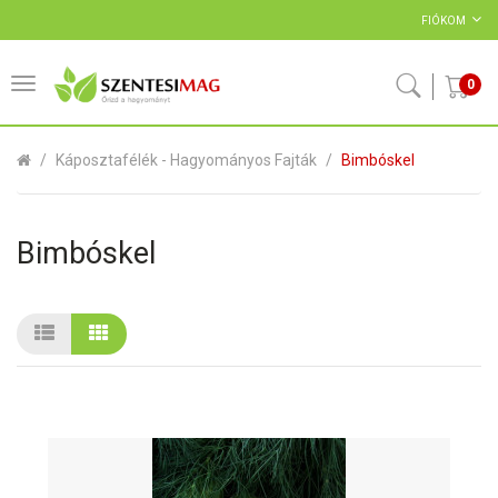
FIÓKOM
0
Káposztafélék - Hagyományos Fajták
Bimbóskel
Bimbóskel