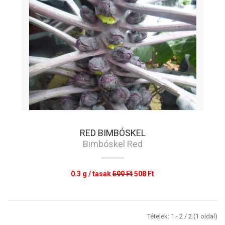
RED BIMBÓSKEL
Bimbóskel Red
0.3 g / tasak
599 Ft
508 Ft
Tételek: 1 - 2 / 2 (1 oldal)