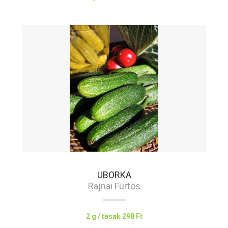
UBORKA
Rajnai Fürtös
2 g / tasak
298 Ft