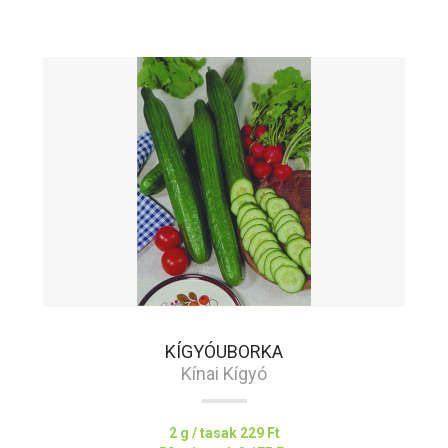
KÍGYÓUBORKA
Kínai Kígyó
2 g / tasak
229 Ft