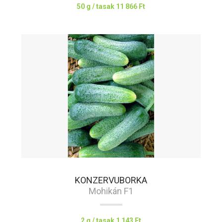
50 g / tasak
11 866 Ft
KONZERVUBORKA
Mohikán F1
2 g / tasak
1 143 Ft