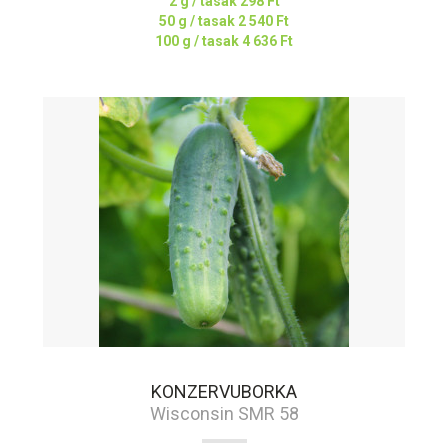
2 g / tasak
298 Ft
50 g / tasak
2 540 Ft
100 g / tasak
4 636 Ft
KONZERVUBORKA
Wisconsin SMR 58