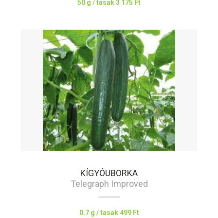
50 g / tasak
3 175 Ft
KÍGYÓUBORKA
Telegraph Improved
0.7 g / tasak
499 Ft