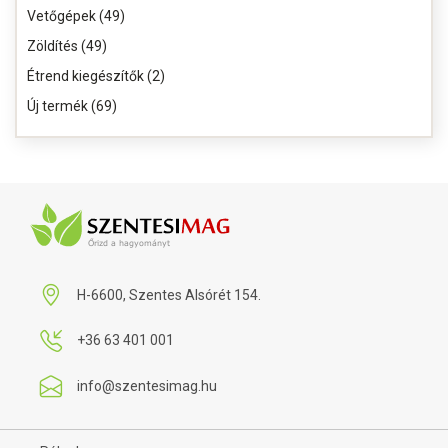
Vetőgépek (49)
Zöldítés (49)
Étrend kiegészítők (2)
Új termék (69)
H-6600, Szentes Alsórét 154.
+36 63 401 001
info@szentesimag.hu