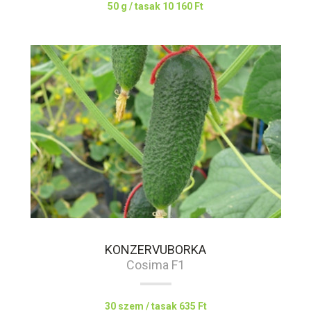
50 g / tasak
10 160 Ft
KONZERVUBORKA
Cosima F1
30 szem / tasak
635 Ft