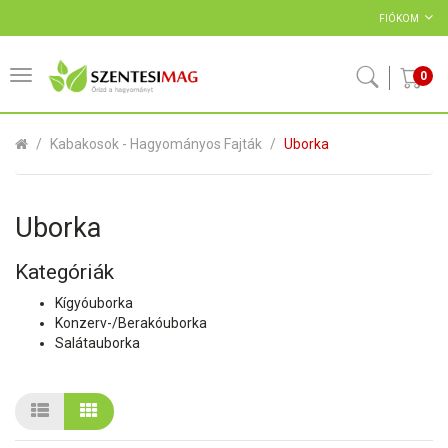
FIÓKOM
0
Kabakosok - Hagyományos Fajták
Uborka
Uborka
Kategóriák
Kígyóuborka
Konzerv-/Berakóuborka
Salátauborka