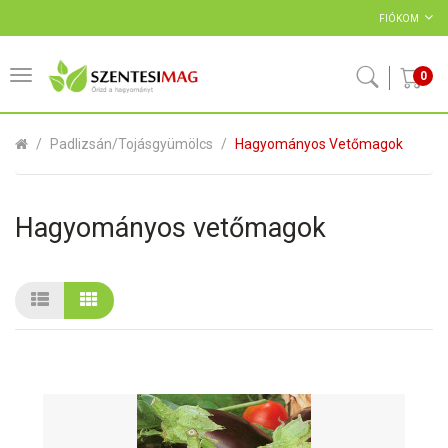
FIÓKOM
0
Padlizsán/Tojásgyümölcs
Hagyományos Vetőmagok
Hagyományos vetőmagok