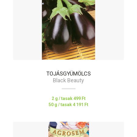
TOJÁSGYÜMÖLCS
Black Beauty
2 g / tasak
499 Ft
50 g / tasak
4 191 Ft