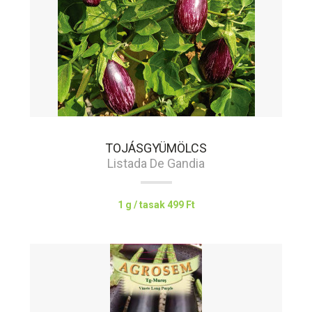
TOJÁSGYÜMÖLCS
Listada De Gandia
1 g / tasak
499 Ft