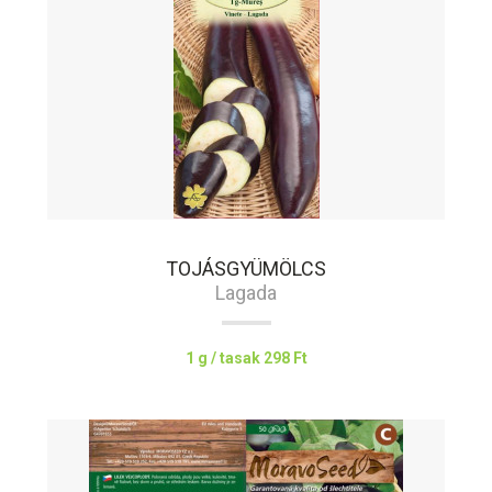
TOJÁSGYÜMÖLCS
Lagada
1 g / tasak
298 Ft