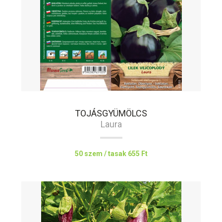
TOJÁSGYÜMÖLCS
Laura
50 szem / tasak
655 Ft