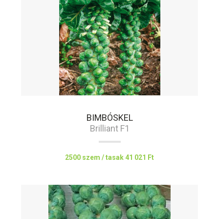
BIMBÓSKEL
Brilliant F1
2500 szem / tasak
41 021 Ft