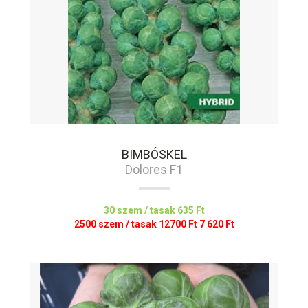
BIMBÓSKEL
Dolores F1
30 szem / tasak
635 Ft
2500 szem / tasak
12700 Ft
7 620 Ft