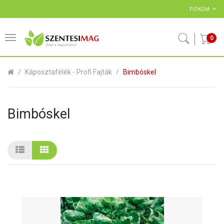
FIÓKOM
0
Káposztafélék - Profi Fajták
Bimbóskel
Bimbóskel