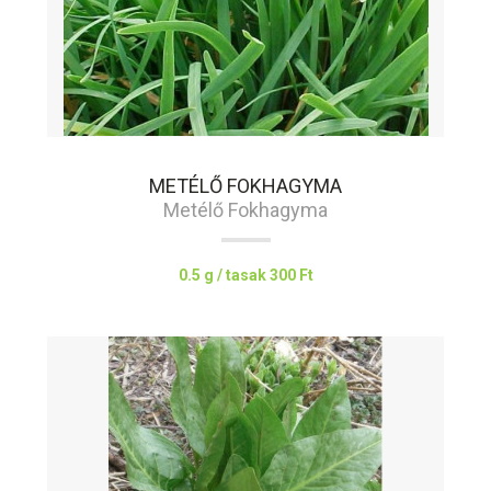
METÉLŐ FOKHAGYMA
Metélő Fokhagyma
0.5 g / tasak
300 Ft