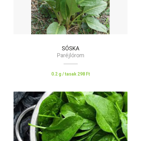
SÓSKA
Paréjlórom
0.2 g / tasak
298 Ft