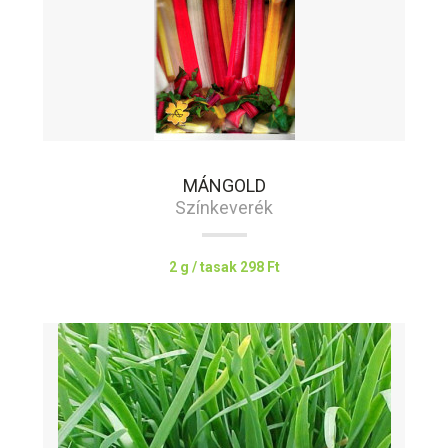
MÁNGOLD
Színkeverék
2 g / tasak
298 Ft