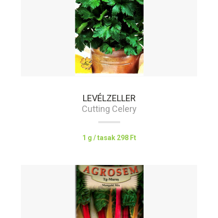
LEVÉLZELLER
Cutting Celery
1 g / tasak
298 Ft