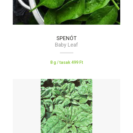
SPENÓT
Baby Leaf
8 g / tasak
499 Ft