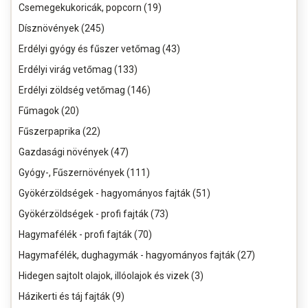
Csemegekukoricák, popcorn (19)
Dísznövények (245)
Erdélyi gyógy és fűszer vetőmag (43)
Erdélyi virág vetőmag (133)
Erdélyi zöldség vetőmag (146)
Fűmagok (20)
Fűszerpaprika (22)
Gazdasági növények (47)
Gyógy-, Fűszernövények (111)
Gyökérzöldségek - hagyományos fajták (51)
Gyökérzöldségek - profi fajták (73)
Hagymafélék - profi fajták (70)
Hagymafélék, dughagymák - hagyományos fajták (27)
Hidegen sajtolt olajok, illóolajok és vizek (3)
Házikerti és táj fajták (9)